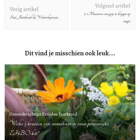
Berichtnavigatie
Volgend artikel
Vorig artikel
7 Manieren om grip te krijgen op
Sint Janskruid bij Winterdepressie.
angst.
Dit vind je misschien ook leuk...
Geneeskrachtige Kruiden
Jaarkruid
Welke 5 kruiden zijn onmisbaar in jouw persoonlijke
EHBO-kit?