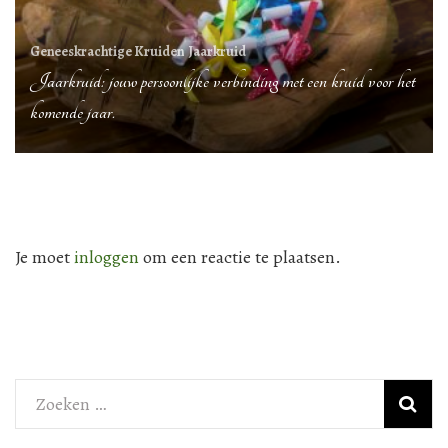
Geneeskrachtige Kruiden
Jaarkruid
Jaarkruid: jouw persoonlijke verbinding met een kruid voor het
komende jaar.
Je moet
inloggen
om een reactie te plaatsen.
Zoeken
naar: