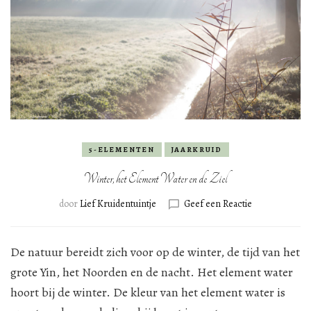
5-ELEMENTEN
JAARKRUID
Winter, het Element Water en de Ziel
op
door
Lief Kruidentuintje
Geef een Reactie
Winter,
het
Element
De natuur bereidt zich voor op de winter, de tijd van het
Water
grote Yin, het Noorden en de nacht. Het element water
en
hoort bij de winter. De kleur van het element water is
de
Ziel