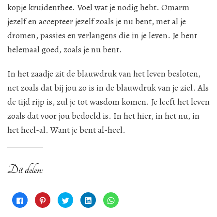
kopje kruidenthee. Voel wat je nodig hebt. Omarm
jezelf en accepteer jezelf zoals je nu bent, met al je
dromen, passies en verlangens die in je leven. Je bent
helemaal goed, zoals je nu bent.
In het zaadje zit de blauwdruk van het leven besloten,
net zoals dat bij jou zo is in de blauwdruk van je ziel. Als
de tijd rijp is, zul je tot wasdom komen. Je leeft het leven
zoals dat voor jou bedoeld is. In het hier, in het nu, in
het heel-al. Want je bent al-heel.
Dit delen:
Klik
Klik
Klik
Klik
Klik
om
om
om
om
om
te
op
te
op
te
delen
Pinterest
delen
LinkedIn
delen