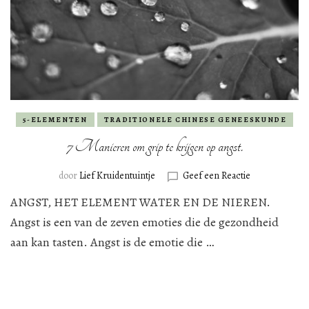
5-ELEMENTEN
TRADITIONELE CHINESE GENEESKUNDE
7 Manieren om grip te krijgen op angst.
op
door
Lief Kruidentuintje
Geef een Reactie
7
ANGST, HET ELEMENT WATER EN DE NIEREN.
Manieren
om
Angst is een van de zeven emoties die de gezondheid
grip
aan kan tasten. Angst is de emotie die …
te
krijgen
op
angst.