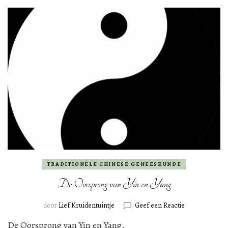
TRADITIONELE CHINESE GENEESKUNDE
De Oorsprong van Yin en Yang
op
door
Lief Kruidentuintje
Geef een Reactie
De
De Oorsprong van Yin en Yang.
Oorsprong