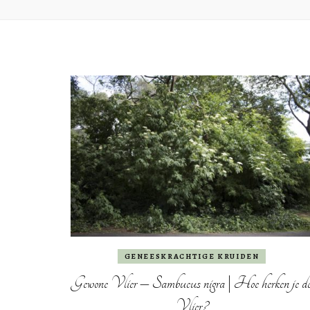
GENEESKRACHTIGE KRUIDEN
Gewone Vlier – Sambucus nigra | Hoe herken je d
Vlier?