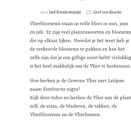
op
door
Lief Kruidentuintje
Geef een Reactie
Gewo
Vlierbloesems staan in volle bloei in mei, juni
Vlier
–
en juli. Er zijn veel plantensoorten en bloesem
Samb
die op elkaar lijken. Voordat je het weet heb je
nigra
de verkeerde bloesems te pakken en kan het
|
Hoe
zelfs zijn dat je een giftige soort hebt! Gelukki
herk
is het heel makkelijk om de Vlier te herkennen
je
de
Vlier?
Hoe herken je de Gewone Vlier met Latijnse
naam Sambucus nigra?
Kijk deze video en herken de Vlier aan de plan
zelf, de stam, de bladeren, de takken, de
Vlierbloesems en de Vlierbessen.