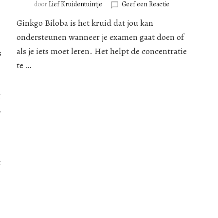
op
door
Lief Kruidentuintje
Geef een Reactie
Ginkgo
Ginkgo Biloba is het kruid dat jou kan
Biloba
ne
voor
ondersteunen wanneer je examen gaat doen of
de
als je iets moet leren. Het helpt de concentratie
s
concentratie.
ucus
te …
g
en
.
t